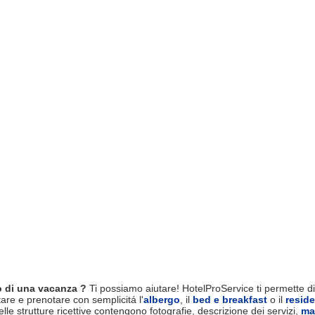
 di una vacanza ?
Ti possiamo aiutare! HotelProService ti permette di 
tare e prenotare con semplicitá l'
albergo
, il
bed e breakfast
o il
resid
le strutture ricettive contengono fotografie, descrizione dei servizi,
ma