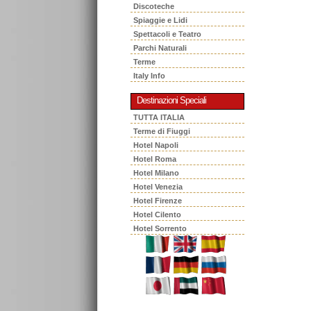
Discoteche
Spiaggie e Lidi
Spettacoli e Teatro
Parchi Naturali
Terme
Italy Info
Destinazioni Speciali
TUTTA ITALIA
Terme di Fiuggi
Hotel Napoli
Hotel Roma
Hotel Milano
Hotel Venezia
Hotel Firenze
Hotel Cilento
Hotel Sorrento