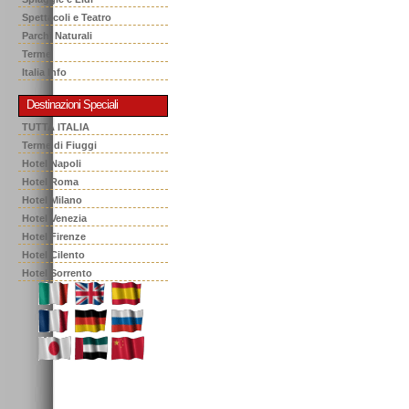
Spettacoli e Teatro
Parchi Naturali
Terme
Italia Info
Destinazioni Speciali
TUTTA ITALIA
Terme di Fiuggi
Hotel Napoli
Hotel Roma
Hotel Milano
Hotel Venezia
Hotel Firenze
Hotel Cilento
Hotel Sorrento