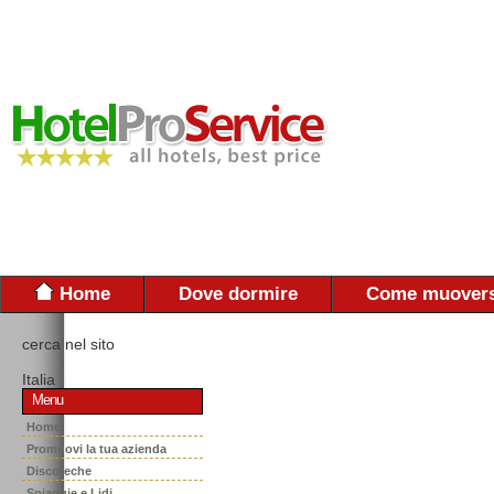
Home
Dove dormire
Come muovers
cerca nel sito
Italia
Menu
Home
Promuovi la tua azienda
Discoteche
Spiaggie e Lidi