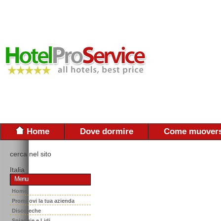
Home
Dove dormire
Come muovers
cerca nel sito
Italia
Menu
Home
Promuovi la tua azienda
Discoteche
Spiaggie e Lidi