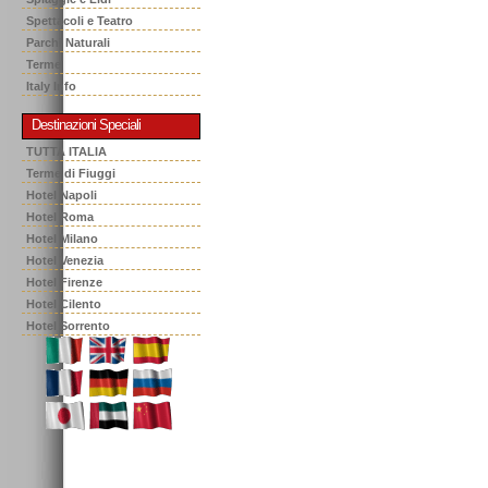
Spettacoli e Teatro
Parchi Naturali
Terme
Italy Info
Destinazioni Speciali
TUTTA ITALIA
Terme di Fiuggi
Hotel Napoli
Hotel Roma
Hotel Milano
Hotel Venezia
Hotel Firenze
Hotel Cilento
Hotel Sorrento