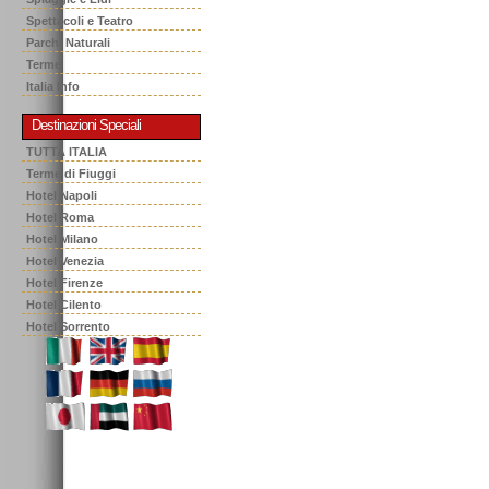
Spettacoli e Teatro
Parchi Naturali
Terme
Italia Info
Destinazioni Speciali
TUTTA ITALIA
Terme di Fiuggi
Hotel Napoli
Hotel Roma
Hotel Milano
Hotel Venezia
Hotel Firenze
Hotel Cilento
Hotel Sorrento