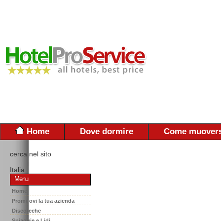
Home
Dove dormire
Come muovers
cerca nel sito
Italia
Menu
Home
Promuovi la tua azienda
Discoteche
Spiaggie e Lidi