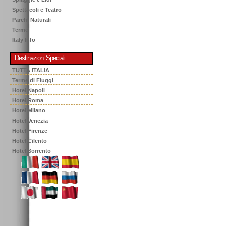
Spettacoli e Teatro
Parchi Naturali
Terme
Italy Info
Destinazioni Speciali
TUTTA ITALIA
Terme di Fiuggi
Hotel Napoli
Hotel Roma
Hotel Milano
Hotel Venezia
Hotel Firenze
Hotel Cilento
Hotel Sorrento