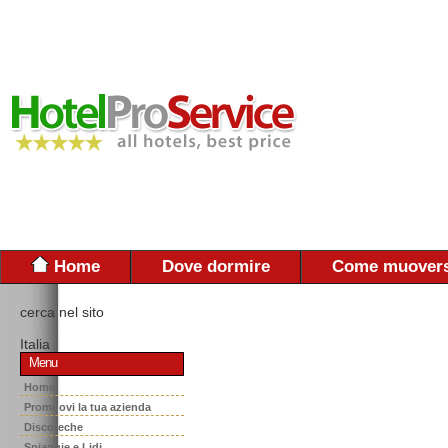
Home
Dove dormire
Come muovers
cerca nel sito
Italia
Menu
Home
Promuovi la tua azienda
Discoteche
Spiaggie e Lidi