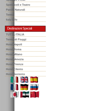
Spettacoli e Teatro
Parchi Naturali
Terme
Italy Info
Destinazioni Speciali
TUTTA ITALIA
Terme di Fiuggi
Hotel Napoli
Hotel Roma
Hotel Milano
Hotel Venezia
Hotel Firenze
Hotel Cilento
Hotel Sorrento