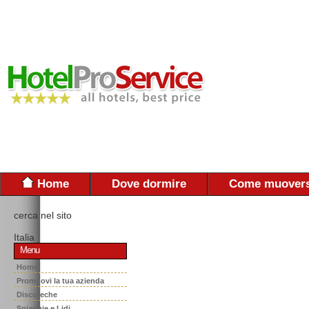
Home
Dove dormire
Come muovers
cerca nel sito
Italia
Menu
Home
Promuovi la tua azienda
Discoteche
Spiaggie e Lidi