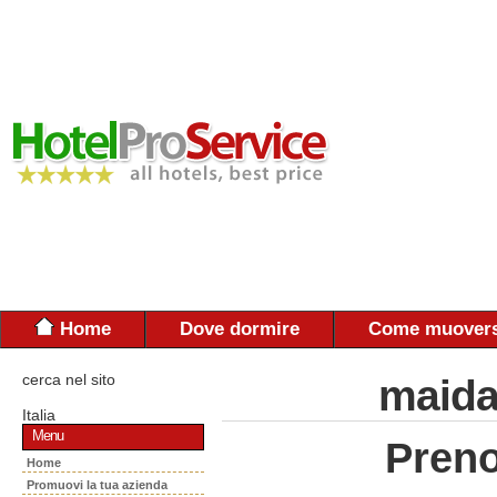
Home
Dove dormire
Come muovers
cerca nel sito
maida
Italia
Menu
Preno
Home
Promuovi la tua azienda