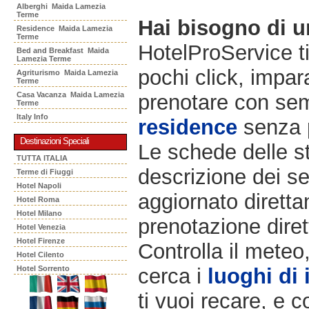
Alberghi Maida Lamezia
Terme
Hai bisogno di 
Residence Maida Lamezia
Terme
HotelProService t
Bed and Breakfast Maida
Lamezia Terme
pochi click, impara
Agriturismo Maida Lamezia
Terme
Casa Vacanza Maida Lamezia
prenotare con semp
Terme
Italy Info
residence
senza 
Destinazioni Speciali
Le schede delle st
TUTTA ITALIA
descrizione dei ser
Terme di Fiuggi
Hotel Napoli
aggiornato diretta
Hotel Roma
Hotel Milano
prenotazione diret
Hotel Venezia
Hotel Firenze
Controlla il meteo
Hotel Cilento
Hotel Sorrento
cerca i
luoghi di 
ti vuoi recare, e c