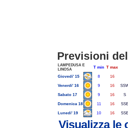
Previsioni de
LAMPEDUSA E
T min
T max
LINOSA
Giovedi' 15
8
16
Venerdi' 16
9
16
SS
Sabato 17
9
16
S
Domenica 18
11
16
SS
Lunedi' 19
10
16
SS
Visualizza le 