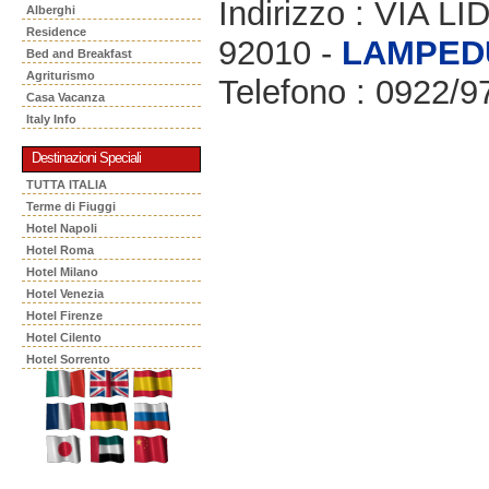
Indirizzo : VIA 
Alberghi
Residence
92010 -
LAMPED
Bed and Breakfast
Agriturismo
Telefono : 0922/
Casa Vacanza
Italy Info
Destinazioni Speciali
TUTTA ITALIA
Terme di Fiuggi
Hotel Napoli
Hotel Roma
Hotel Milano
Hotel Venezia
Hotel Firenze
Hotel Cilento
Hotel Sorrento