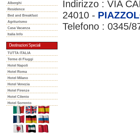
Indirizzo : VIA C
Alberghi
Residence
24010 -
PIAZZO
Bed and Breakfast
Agriturismo
Telefono : 0345/8
Casa Vacanza
Italia Info
Destinazioni Speciali
TUTTA ITALIA
Terme di Fiuggi
Hotel Napoli
Hotel Roma
Hotel Milano
Hotel Venezia
Hotel Firenze
Hotel Cilento
Hotel Sorrento