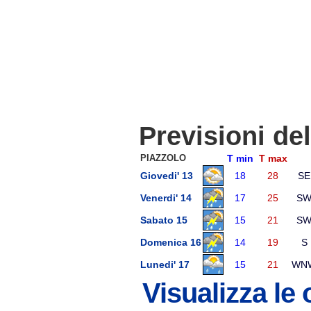
Previsioni de
PIAZZOLO
T min
T max
Giovedi' 13
18
28
SE
Venerdi' 14
17
25
S
Sabato 15
15
21
S
Domenica 16
14
19
S
Lunedi' 17
15
21
WN
Visualizza le 