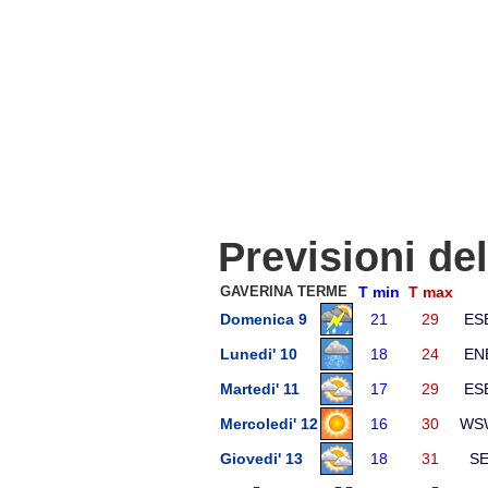
Previsioni de
GAVERINA TERME
T min
T max
Domenica 9
21
29
ES
Lunedi' 10
18
24
EN
Martedi' 11
17
29
ES
Mercoledi' 12
16
30
WS
Giovedi' 13
18
31
S