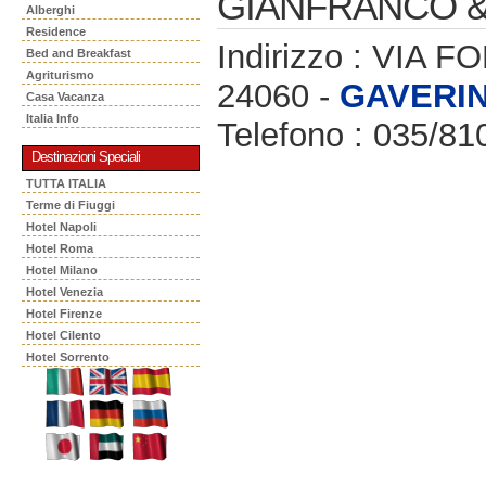
GIANFRANCO &
Alberghi
Residence
Indirizzo : VIA F
Bed and Breakfast
Agriturismo
24060 -
GAVERI
Casa Vacanza
Italia Info
Telefono : 035/81
Destinazioni Speciali
TUTTA ITALIA
Terme di Fiuggi
Hotel Napoli
Hotel Roma
Hotel Milano
Hotel Venezia
Hotel Firenze
Hotel Cilento
Hotel Sorrento