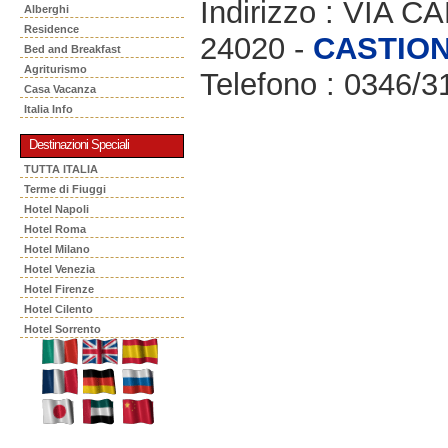
Indirizzo : VIA 
Alberghi
Residence
24020 -
CASTIO
Bed and Breakfast
Agriturismo
Telefono : 0346/3
Casa Vacanza
Italia Info
Destinazioni Speciali
TUTTA ITALIA
Terme di Fiuggi
Hotel Napoli
Hotel Roma
Hotel Milano
Hotel Venezia
Hotel Firenze
Hotel Cilento
Hotel Sorrento