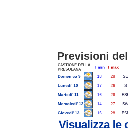
Previsioni de
CASTIONE DELLA
T min
T max
PRESOLANA
Domenica 9
18
28
SE
Lunedi' 10
17
26
S
Martedi' 11
16
26
ES
Mercoledi' 12
14
27
S
Giovedi' 13
16
28
ES
Visualizza le 