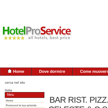
Home
Dove dormire
Come muovers
cerca nel sito
Italia
Menu
BAR RIST. PIZ
Home
Promuovi la tua azienda