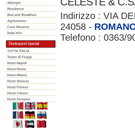
CELESTE & C.
Alberghi
Residence
Indirizzo : VIA
Bed and Breakfast
Agriturismo
24058 -
ROMANO
Casa Vacanza
Italia Info
Telefono : 0363/
Destinazioni Speciali
TUTTA ITALIA
Terme di Fiuggi
Hotel Napoli
Hotel Roma
Hotel Milano
Hotel Venezia
Hotel Firenze
Hotel Cilento
Hotel Sorrento