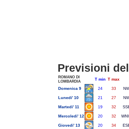
Previsioni de
ROMANO DI
T min
T max
LOMBARDIA
Domenica 9
24
33
N
Lunedi' 10
21
27
N
Martedi' 11
19
32
SS
Mercoledi' 12
20
32
WN
Giovedi' 13
20
34
ES