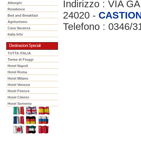
Indirizzo : VIA
Alberghi
Residence
24020 -
CASTIO
Bed and Breakfast
Agriturismo
Telefono : 0346/3
Casa Vacanza
Italia Info
Destinazioni Speciali
TUTTA ITALIA
Terme di Fiuggi
Hotel Napoli
Hotel Roma
Hotel Milano
Hotel Venezia
Hotel Firenze
Hotel Cilento
Hotel Sorrento