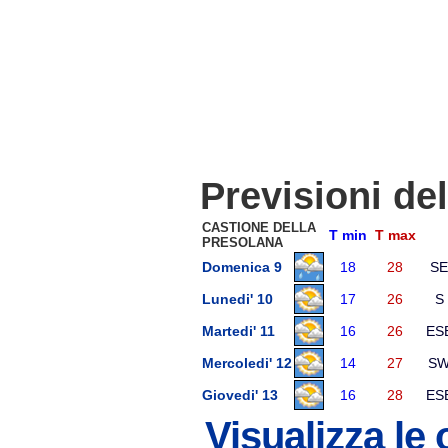
Previsioni de
CASTIONE DELLA
T min
T max
PRESOLANA
Domenica 9
18
28
SE
Lunedi' 10
17
26
S
Martedi' 11
16
26
ES
Mercoledi' 12
14
27
S
Giovedi' 13
16
28
ES
Visualizza le 