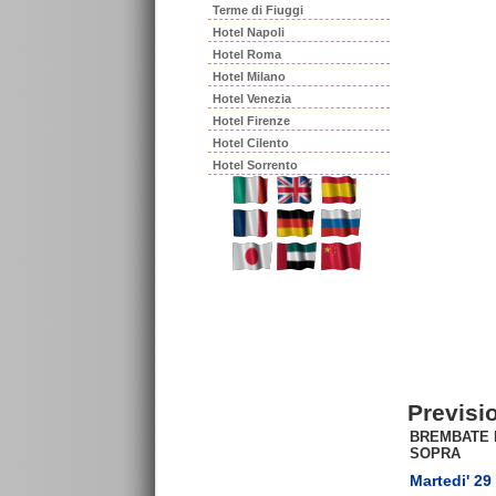
Terme di Fiuggi
Hotel Napoli
Hotel Roma
Hotel Milano
Hotel Venezia
Hotel Firenze
Hotel Cilento
Hotel Sorrento
Previsi
BREMBATE 
SOPRA
Martedi' 29