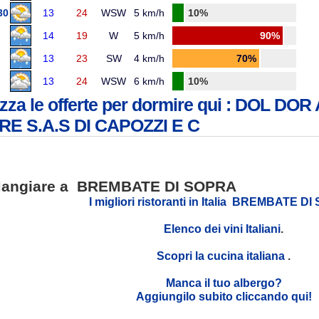
30
13
24
WSW
5 km/h
10%
14
19
W
5 km/h
90%
13
23
SW
4 km/h
70%
13
24
WSW
6 km/h
10%
izza le offerte per dormire qui : DOL 
E S.A.S DI CAPOZZI E C
angiare a BREMBATE DI SOPRA
I migliori ristoranti in Italia BREMBATE D
Elenco dei vini Italiani
.
Scopri la cucina italiana
.
Manca il tuo albergo?
Aggiungilo subito cliccando qui!