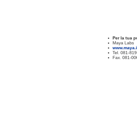
Per la tua p
Maya Labs
www.maya.i
Tel. 081-81
Fax. 081-00