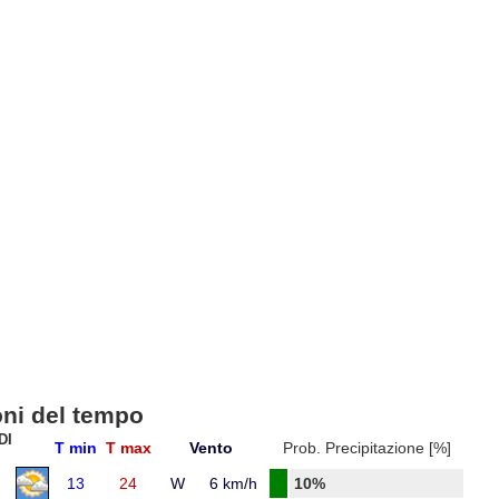
oni del tempo
DI
T min
T max
Vento
Prob. Precipitazione [%]
13
24
W
6 km/h
10%