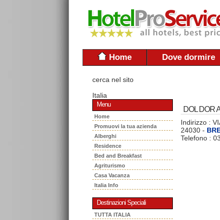
Home
Dove dormire
cerca nel sito
Italia
Menu
DOL DOR A
Home
Indirizzo : 
Promuovi la tua azienda
24030 -
BRE
Alberghi
Telefono : 
Residence
Bed and Breakfast
Agriturismo
Casa Vacanza
Italia Info
Destinazioni Speciali
TUTTA ITALIA