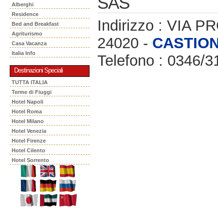
SAS
Alberghi
Residence
Indirizzo : VIA 
Bed and Breakfast
Agriturismo
24020 -
CASTIO
Casa Vacanza
Italia Info
Telefono : 0346/3
Destinazioni Speciali
TUTTA ITALIA
Terme di Fiuggi
Hotel Napoli
Hotel Roma
Hotel Milano
Hotel Venezia
Hotel Firenze
Hotel Cilento
Hotel Sorrento