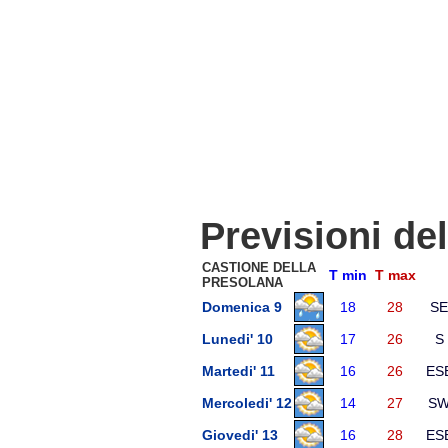
Previsioni de
CASTIONE DELLA
T min
T max
PRESOLANA
Domenica 9
18
28
SE
Lunedi' 10
17
26
S
Martedi' 11
16
26
ES
Mercoledi' 12
14
27
S
Giovedi' 13
16
28
ES