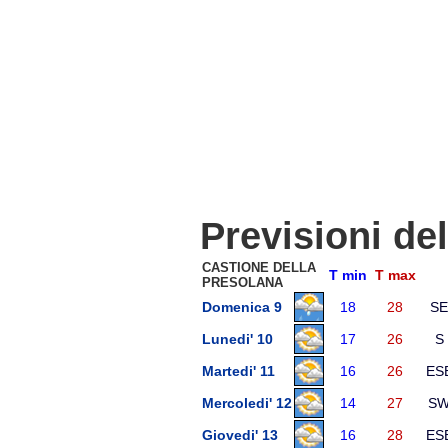
Previsioni de
CASTIONE DELLA
T min
T max
PRESOLANA
Domenica 9
18
28
SE
Lunedi' 10
17
26
S
Martedi' 11
16
26
ES
Mercoledi' 12
14
27
S
Giovedi' 13
16
28
ES