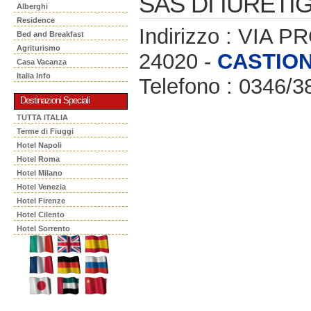
SAS DI IURETIG
Alberghi
Residence
Indirizzo : VIA 
Bed and Breakfast
Agriturismo
24020 -
CASTIO
Casa Vacanza
Italia Info
Telefono : 0346/3
Destinazioni Speciali
TUTTA ITALIA
Terme di Fiuggi
Hotel Napoli
Hotel Roma
Hotel Milano
Hotel Venezia
Hotel Firenze
Hotel Cilento
Hotel Sorrento