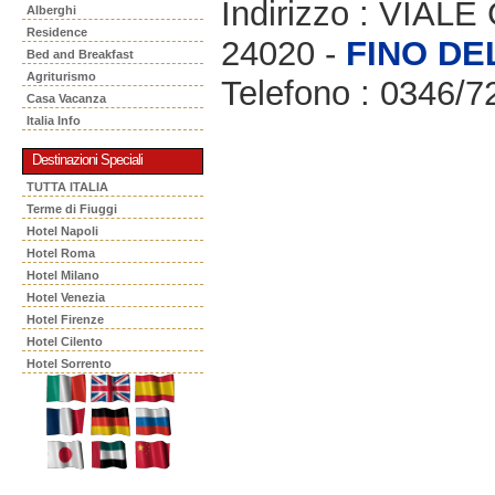
Indirizzo : VIAL
Alberghi
Residence
24020 -
FINO DE
Bed and Breakfast
Agriturismo
Telefono : 0346/7
Casa Vacanza
Italia Info
Destinazioni Speciali
TUTTA ITALIA
Terme di Fiuggi
Hotel Napoli
Hotel Roma
Hotel Milano
Hotel Venezia
Hotel Firenze
Hotel Cilento
Hotel Sorrento