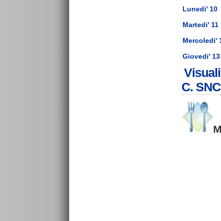
Lunedi' 10
Martedi' 11
Mercoledi' 
Giovedi' 13
Visual
C. SNC
M