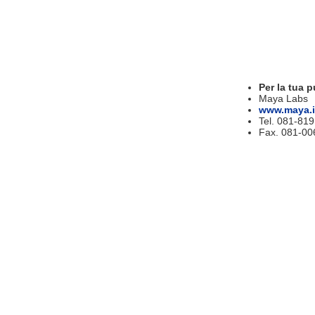
Per la tua p
Maya Labs
www.maya.i
Tel. 081-81
Fax. 081-00