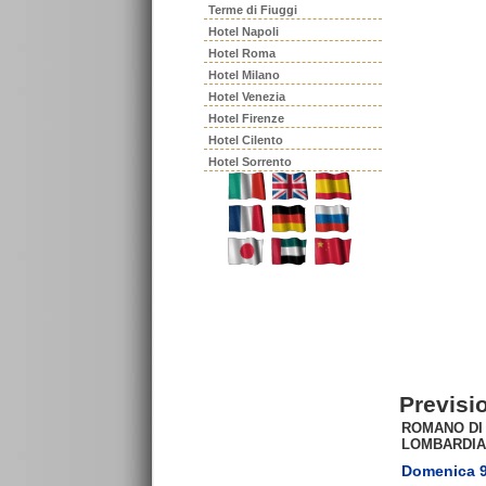
Terme di Fiuggi
Hotel Napoli
Hotel Roma
Hotel Milano
Hotel Venezia
Hotel Firenze
Hotel Cilento
Hotel Sorrento
Previsi
ROMANO DI
LOMBARDIA
Domenica 