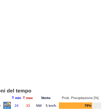
oni del tempo
T min
T max
Vento
Prob. Precipitazione [%]
9
24
33
NW
5 km/h
79%