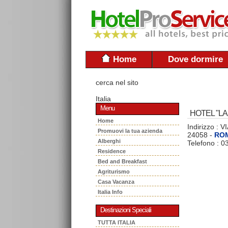
Home
Dove dormire
cerca nel sito
Italia
Menu
HOTEL "LA
Home
Indirizzo :
Promuovi la tua azienda
24058 -
RO
Alberghi
Telefono : 
Residence
Bed and Breakfast
Agriturismo
Casa Vacanza
Italia Info
Destinazioni Speciali
TUTTA ITALIA