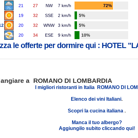
21
27
NW
7 km/h
72%
19
32
SSE
2 km/h
5%
12
20
32
WNW
3 km/h
5%
20
34
ESE
9 km/h
10%
izza le offerte per dormire qui : HOTEL 
angiare a ROMANO DI LOMBARDIA
I migliori ristoranti in Italia ROMANO DI 
Elenco dei vini Italiani
.
Scopri la cucina italiana
.
Manca il tuo albergo?
Aggiungilo subito cliccando qui!