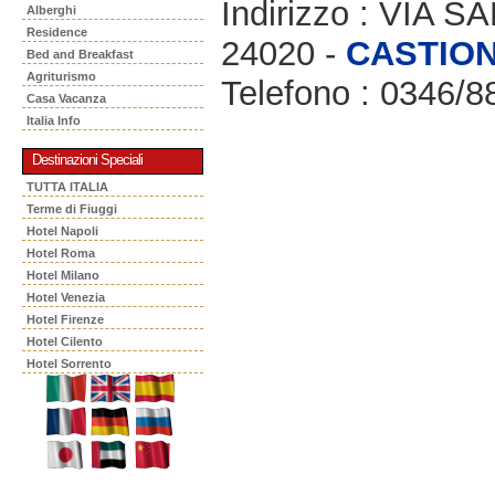
Indirizzo : VIA 
Alberghi
Residence
24020 -
CASTIO
Bed and Breakfast
Agriturismo
Telefono : 0346/8
Casa Vacanza
Italia Info
Destinazioni Speciali
TUTTA ITALIA
Terme di Fiuggi
Hotel Napoli
Hotel Roma
Hotel Milano
Hotel Venezia
Hotel Firenze
Hotel Cilento
Hotel Sorrento