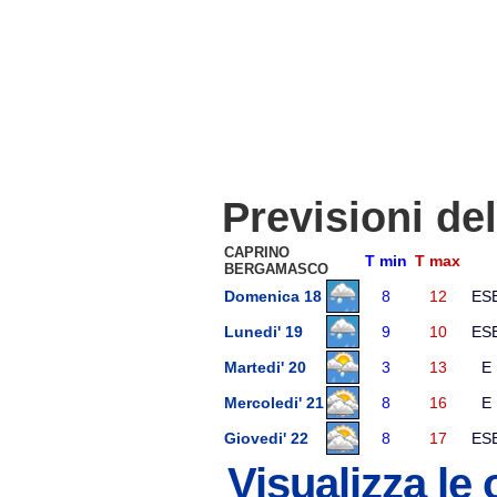
Previsioni de
CAPRINO
T min
T max
BERGAMASCO
Domenica 18
8
12
ES
Lunedi' 19
9
10
ES
Martedi' 20
3
13
E
Mercoledi' 21
8
16
E
Giovedi' 22
8
17
ES
Visualizza le 