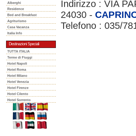
Indirizzo : VIA 
Alberghi
Residence
24030 -
CAPRIN
Bed and Breakfast
Agriturismo
Telefono : 035/78
Casa Vacanza
Italia Info
Destinazioni Speciali
TUTTA ITALIA
Terme di Fiuggi
Hotel Napoli
Hotel Roma
Hotel Milano
Hotel Venezia
Hotel Firenze
Hotel Cilento
Hotel Sorrento