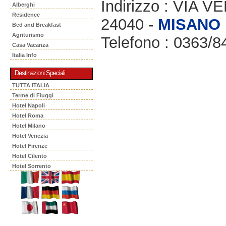
Indirizzo : VIA 
Alberghi
Residence
24040 -
MISANO 
Bed and Breakfast
Agriturismo
Telefono : 0363/8
Casa Vacanza
Italia Info
Destinazioni Speciali
TUTTA ITALIA
Terme di Fiuggi
Hotel Napoli
Hotel Roma
Hotel Milano
Hotel Venezia
Hotel Firenze
Hotel Cilento
Hotel Sorrento