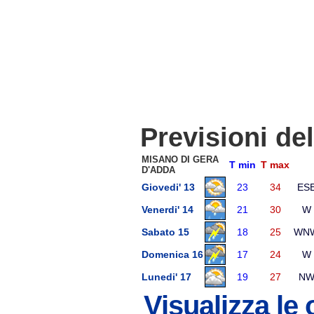
Previsioni de
MISANO DI GERA
T min
T max
D'ADDA
Giovedi' 13
23
34
ES
Venerdi' 14
21
30
W
Sabato 15
18
25
WN
Domenica 16
17
24
W
Lunedi' 17
19
27
N
Visualizza le