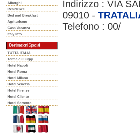
Indirizzo : VIA 
Alberghi
Residence
09010 -
TRATALI
Bed and Breakfast
Agriturismo
Telefono : 00/
Casa Vacanza
Italy Info
Destinazioni Speciali
TUTTA ITALIA
Terme di Fiuggi
Hotel Napoli
Hotel Roma
Hotel Milano
Hotel Venezia
Hotel Firenze
Hotel Cilento
Hotel Sorrento