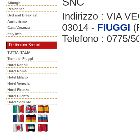
SNC
Alberghi
Residence
Indirizzo : VIA 
Bed and Breakfast
Agriturismo
03014 -
FIUGGI
(
Casa Vacanza
Italy Info
Telefono : 0775/
Destinazioni Speciali
TUTTA ITALIA
Terme di Fiuggi
Hotel Napoli
Hotel Roma
Hotel Milano
Hotel Venezia
Hotel Firenze
Hotel Cilento
Hotel Sorrento