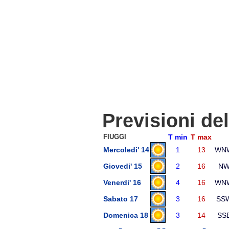
Previsioni de
FIUGGI
T min
T max
Mercoledi' 14
1
13
WN
Giovedi' 15
2
16
N
Venerdi' 16
4
16
WN
Sabato 17
3
16
SS
Domenica 18
3
14
SS