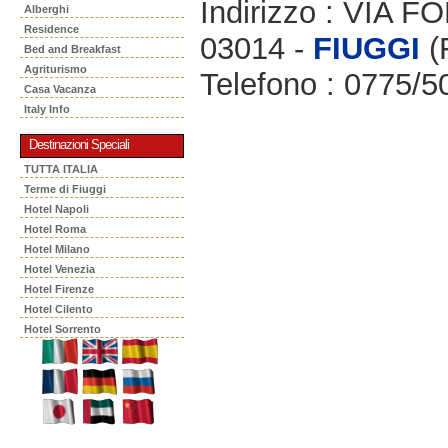
Indirizzo : VIA 
Alberghi
Residence
03014 -
FIUGGI
(
Bed and Breakfast
Agriturismo
Telefono : 0775/
Casa Vacanza
Italy Info
Destinazioni Speciali
TUTTA ITALIA
Terme di Fiuggi
Hotel Napoli
Hotel Roma
Hotel Milano
Hotel Venezia
Hotel Firenze
Hotel Cilento
Hotel Sorrento