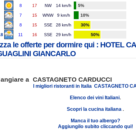
8
17
NW
14 km/h
5%
7
15
WNW
9 km/h
10%
8
15
SSE
28 km/h
30%
18
11
16
SSE
29 km/h
50%
izza le offerte per dormire qui : HOTEL C
UAGLINI GIANCARLO
angiare a CASTAGNETO CARDUCCI
I migliori ristoranti in Italia CASTAGNETO
Elenco dei vini Italiani
.
Scopri la cucina italiana
.
Manca il tuo albergo?
Aggiungilo subito cliccando qui!