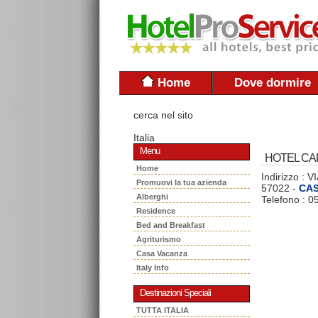
Home
Dove dormire
cerca nel sito
Italia
Menu
HOTEL CA
Home
Indirizzo :
Promuovi la tua azienda
57022 -
CA
Alberghi
Telefono : 
Residence
Bed and Breakfast
Agriturismo
Casa Vacanza
Italy Info
Destinazioni Speciali
TUTTA ITALIA