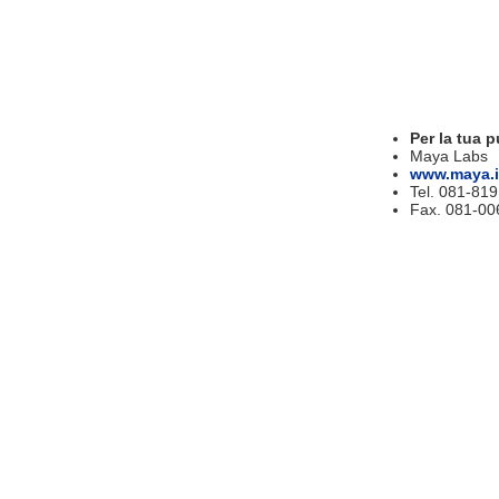
Per la tua p
Maya Labs
www.maya.i
Tel. 081-81
Fax. 081-00