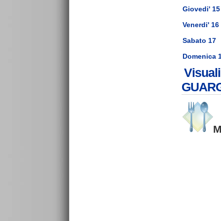
Giovedi' 15
Venerdi' 16
Sabato 17
Domenica 
Visual
GUARG
M