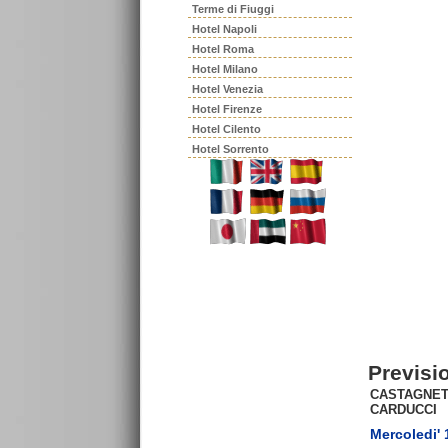
Terme di Fiuggi
Hotel Napoli
Hotel Roma
Hotel Milano
Hotel Venezia
Hotel Firenze
Hotel Cilento
Hotel Sorrento
Previsi
CASTAGNE
CARDUCCI
Mercoledi' 