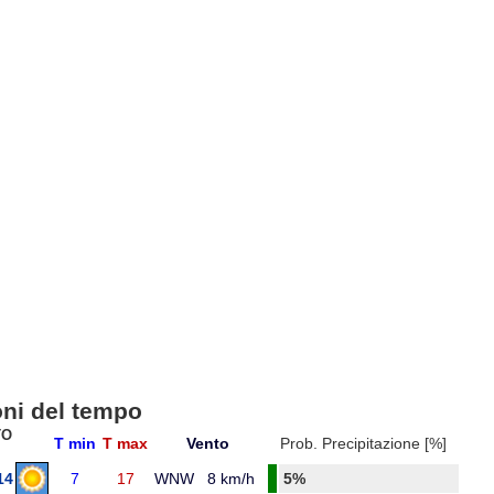
oni del tempo
TO
T min
T max
Vento
Prob. Precipitazione [%]
14
7
17
WNW
8 km/h
5%