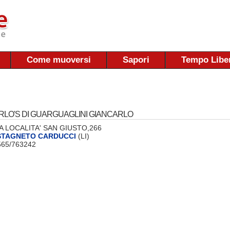
Come muoversi
Sapori
Tempo Libe
RLO'S DI GUARGUAGLINI GIANCARLO
 VIA LOCALITA' SAN GIUSTO,266
STAGNETO CARDUCCI
(LI)
0565/763242