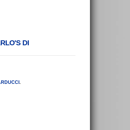
ARLO'S DI
 CARDUCCI
.