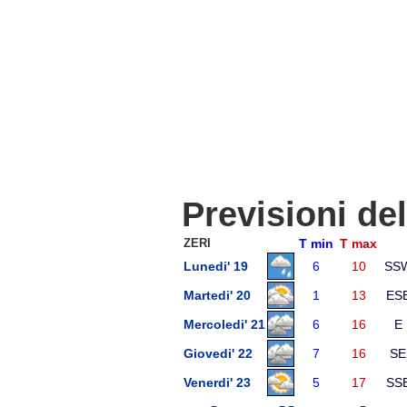
Previsioni de
ZERI
T min
T max
Lunedi' 19
6
10
SS
Martedi' 20
1
13
ES
Mercoledi' 21
6
16
E
Giovedi' 22
7
16
SE
Venerdi' 23
5
17
SS