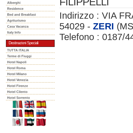
FILIPPELLI
Alberghi
Residence
Indirizzo : VIA
Bed and Breakfast
Agriturismo
54029 -
ZERI
(MS
Casa Vacanza
Italy Info
Telefono : 0187/
Destinazioni Speciali
TUTTA ITALIA
Terme di Fiuggi
Hotel Napoli
Hotel Roma
Hotel Milano
Hotel Venezia
Hotel Firenze
Hotel Cilento
Hotel Sorrento