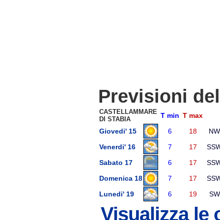
Previsioni de
CASTELLAMMARE
T min
T max
DI STABIA
Giovedi' 15
6
18
NW
Venerdi' 16
7
17
SS
Sabato 17
6
17
SS
Domenica 18
7
17
SS
Lunedi' 19
6
19
SW
Visualizza le 