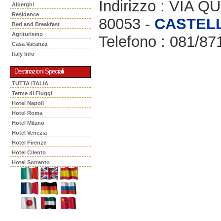
Indirizzo : VIA 
Alberghi
Residence
80053 -
CASTEL
Bed and Breakfast
Agriturismo
Telefono : 081/8
Casa Vacanza
Italy Info
Destinazioni Speciali
TUTTA ITALIA
Terme di Fiuggi
Hotel Napoli
Hotel Roma
Hotel Milano
Hotel Venezia
Hotel Firenze
Hotel Cilento
Hotel Sorrento