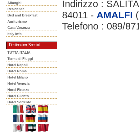
Indirizzo : SAL
Alberghi
Residence
84011 -
AMALFI
(
Bed and Breakfast
Agriturismo
Telefono : 089/87
Casa Vacanza
Italy Info
Destinazioni Speciali
TUTTA ITALIA
Terme di Fiuggi
Hotel Napoli
Hotel Roma
Hotel Milano
Hotel Venezia
Hotel Firenze
Hotel Cilento
Hotel Sorrento