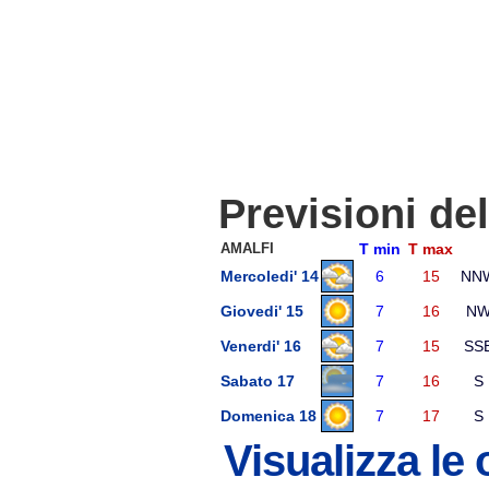
Previsioni de
AMALFI
T min
T max
Mercoledi' 14
6
15
NN
Giovedi' 15
7
16
N
Venerdi' 16
7
15
SS
Sabato 17
7
16
S
Domenica 18
7
17
S
Visualizza le 