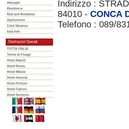
Indirizzo : STR
Alberghi
Residence
84010 -
CONCA D
Bed and Breakfast
Agriturismo
Telefono : 089/83
Casa Vacanza
Italy Info
Destinazioni Speciali
TUTTA ITALIA
Terme di Fiuggi
Hotel Napoli
Hotel Roma
Hotel Milano
Hotel Venezia
Hotel Firenze
Hotel Cilento
Hotel Sorrento