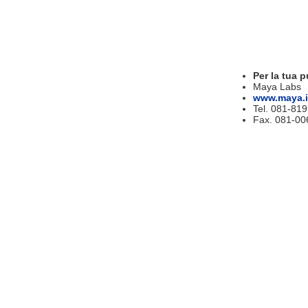
Per la tua p
Maya Labs
www.maya.i
Tel. 081-81
Fax. 081-00