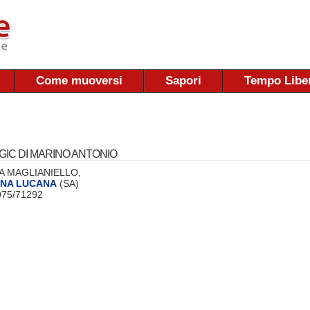
Come muoversi
Sapori
Tempo Libe
GIC DI MARINO ANTONIO
 VIA MAGLIANIELLO,
ENA LUCANA
(SA)
0975/71292