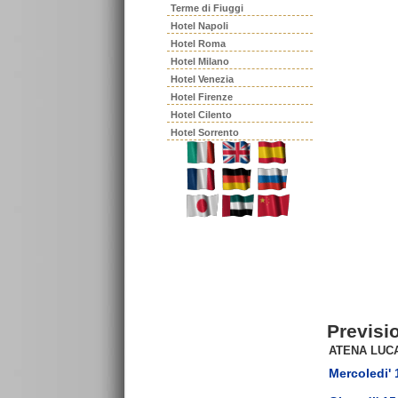
Terme di Fiuggi
Hotel Napoli
Hotel Roma
Hotel Milano
Hotel Venezia
Hotel Firenze
Hotel Cilento
Hotel Sorrento
Previsi
ATENA LUC
Mercoledi' 