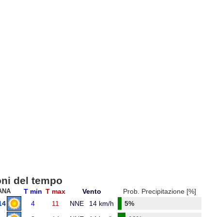
oni del tempo
ANA
T min
T max
Vento
Prob. Precipitazione [%]
14
4
11
NNE
14 km/h
5%