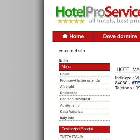
Home
Dove dormire
cerca nel sito
Italia
Menu
HOTEL MA
Home
Indirizzo :
Promuovi la tua azienda
84030 -
AT
Alberghi
Telefono : 
Residence
Bed and Breakfast
Agriturismo
Casa Vacanza
Italy Info
Destinazioni Speciali
TUTTA ITALIA