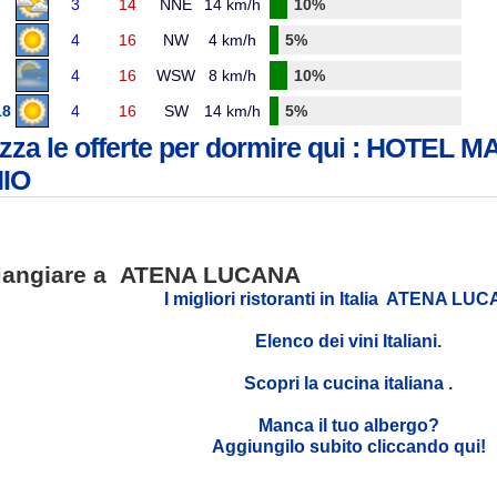
3
14
NNE
14 km/h
10%
4
16
NW
4 km/h
5%
4
16
WSW
8 km/h
10%
18
4
16
SW
14 km/h
5%
izza le offerte per dormire qui : HOTEL
IO
angiare a ATENA LUCANA
I migliori ristoranti in Italia ATENA LU
Elenco dei vini Italiani
.
Scopri la cucina italiana
.
Manca il tuo albergo?
Aggiungilo subito cliccando qui!