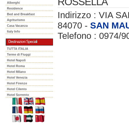
ROSSELLA
Alberghi
Residence
Indirizzo : VIA S
Bed and Breakfast
Agriturismo
84070 -
SAN MA
Casa Vacanza
Italy Info
Telefono : 0974/
Destinazioni Speciali
TUTTA ITALIA
Terme di Fiuggi
Hotel Napoli
Hotel Roma
Hotel Milano
Hotel Venezia
Hotel Firenze
Hotel Cilento
Hotel Sorrento