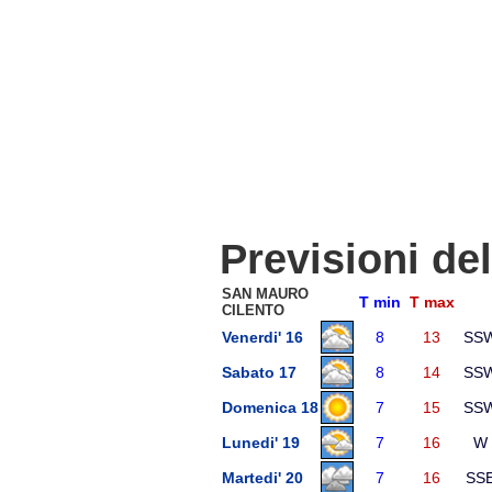
Previsioni de
SAN MAURO
T min
T max
CILENTO
Venerdi' 16
8
13
SS
Sabato 17
8
14
SS
Domenica 18
7
15
SS
Lunedi' 19
7
16
W
Martedi' 20
7
16
SS