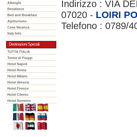
Indirizzo : VIA 
Alberghi
Residence
07020 -
LOIRI P
Bed and Breakfast
Agriturismo
Telefono : 0789/4
Casa Vacanza
Italy Info
Destinazioni Speciali
TUTTA ITALIA
Terme di Fiuggi
Hotel Napoli
Hotel Roma
Hotel Milano
Hotel Venezia
Hotel Firenze
Hotel Cilento
Hotel Sorrento