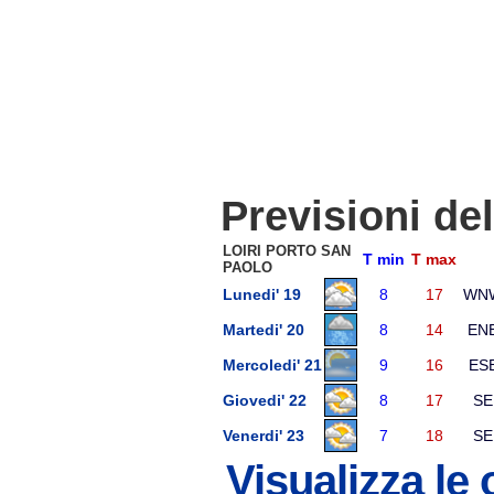
Previsioni de
LOIRI PORTO SAN
T min
T max
PAOLO
Lunedi' 19
8
17
WN
Martedi' 20
8
14
EN
Mercoledi' 21
9
16
ES
Giovedi' 22
8
17
SE
Venerdi' 23
7
18
SE
Visualizza le 