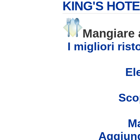
KING'S HOTE
Mangiare
I migliori ri
Ele
Scop
Ma
Aggiung