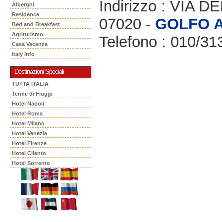
Indirizzo : VIA 
Alberghi
Residence
07020 -
GOLFO 
Bed and Breakfast
Agriturismo
Telefono : 010/31
Casa Vacanza
Italy Info
Destinazioni Speciali
TUTTA ITALIA
Terme di Fiuggi
Hotel Napoli
Hotel Roma
Hotel Milano
Hotel Venezia
Hotel Firenze
Hotel Cilento
Hotel Sorrento