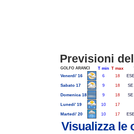
Previsioni de
GOLFO ARANCI
T min
T max
Venerdi' 16
6
18
ES
Sabato 17
9
18
SE
Domenica 18
9
18
SE
Lunedi' 19
10
17
Martedi' 20
10
17
ES
Visualizza le 