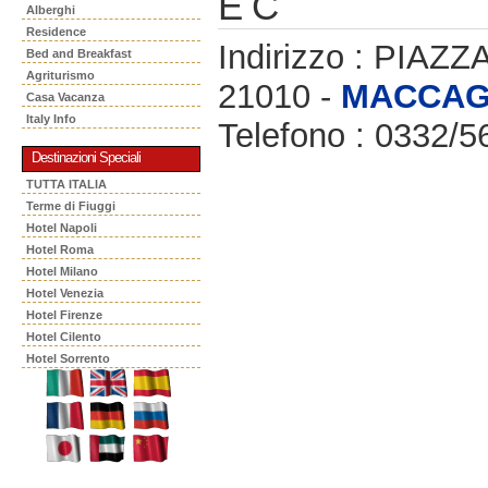
E C
Alberghi
Residence
Indirizzo : PIA
Bed and Breakfast
Agriturismo
21010 -
MACCA
Casa Vacanza
Italy Info
Telefono : 0332/
Destinazioni Speciali
TUTTA ITALIA
Terme di Fiuggi
Hotel Napoli
Hotel Roma
Hotel Milano
Hotel Venezia
Hotel Firenze
Hotel Cilento
Hotel Sorrento