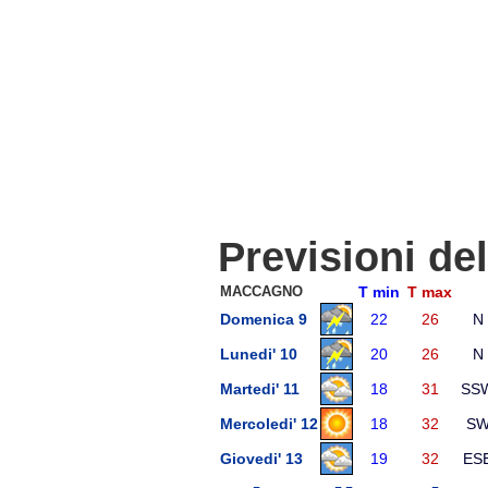
Previsioni de
MACCAGNO
T min
T max
Domenica 9
22
26
N
Lunedi' 10
20
26
N
Martedi' 11
18
31
SS
Mercoledi' 12
18
32
S
Giovedi' 13
19
32
ES