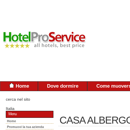
Home
Dove dormire
Come muovers
cerca nel sito
Italia
Menu
CASA ALBERG
Home
Promuovi la tua azienda