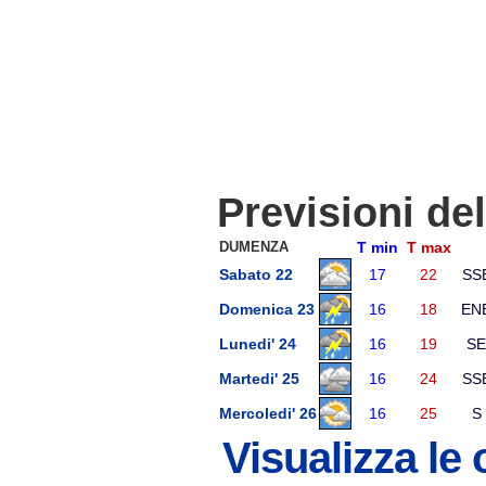
Previsioni de
DUMENZA
T min
T max
Sabato 22
17
22
SS
Domenica 23
16
18
EN
Lunedi' 24
16
19
SE
Martedi' 25
16
24
SS
Mercoledi' 26
16
25
S
Visualizza le