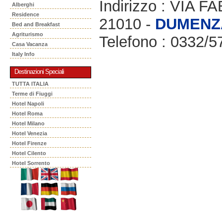
Indirizzo : VIA F
Alberghi
Residence
21010 -
DUMENZ
Bed and Breakfast
Agriturismo
Telefono : 0332/
Casa Vacanza
Italy Info
Destinazioni Speciali
TUTTA ITALIA
Terme di Fiuggi
Hotel Napoli
Hotel Roma
Hotel Milano
Hotel Venezia
Hotel Firenze
Hotel Cilento
Hotel Sorrento