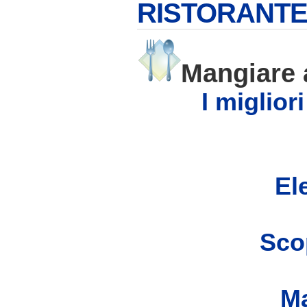
RISTORANTE
Mangiar
I miglior
Ele
Scop
Ma