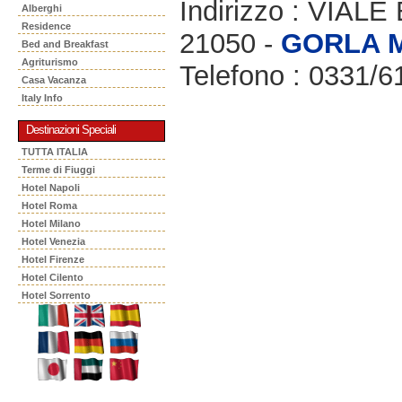
Indirizzo : VIAL
Alberghi
Residence
21050 -
GORLA 
Bed and Breakfast
Agriturismo
Telefono : 0331/
Casa Vacanza
Italy Info
Destinazioni Speciali
TUTTA ITALIA
Terme di Fiuggi
Hotel Napoli
Hotel Roma
Hotel Milano
Hotel Venezia
Hotel Firenze
Hotel Cilento
Hotel Sorrento