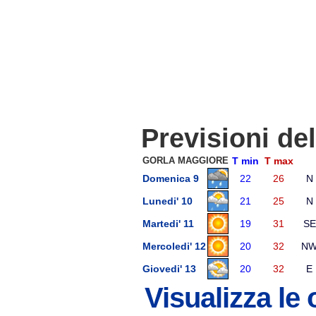
Previsioni de
GORLA MAGGIORE
T min
T max
Domenica 9
22
26
N
Lunedi' 10
21
25
N
Martedi' 11
19
31
SE
Mercoledi' 12
20
32
N
Giovedi' 13
20
32
E
Visualizza le 