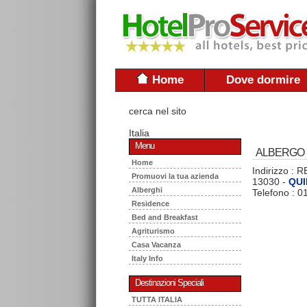
Home
Dove dormire
cerca nel sito
Italia
Menu
ALBERGO 
Home
Indirizzo :
Promuovi la tua azienda
13030 -
QUI
Alberghi
Telefono : 
Residence
Bed and Breakfast
Agriturismo
Casa Vacanza
Italy Info
Destinazioni Speciali
TUTTA ITALIA