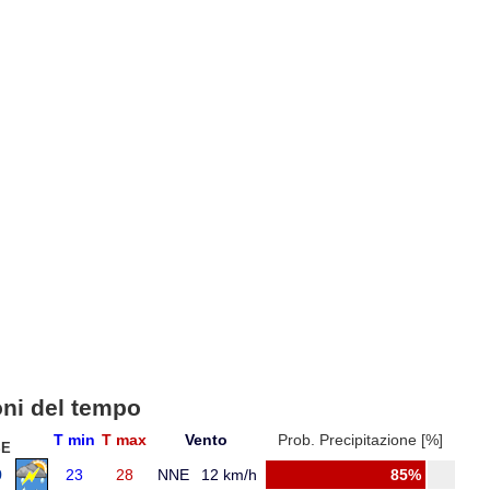
oni del tempo
T min
T max
Vento
Prob. Precipitazione [%]
SE
9
23
28
NNE
12 km/h
85%