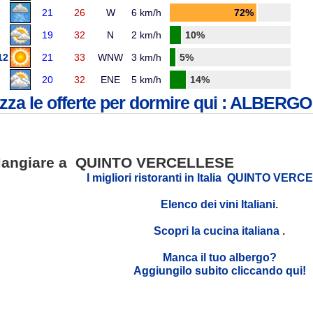
21
26
W
6 km/h
72%
19
32
N
2 km/h
10%
12
21
33
WNW
3 km/h
5%
20
32
ENE
5 km/h
14%
izza le offerte per dormire qui : ALBE
angiare a QUINTO VERCELLESE
I migliori ristoranti in Italia QUINTO VER
Elenco dei vini Italiani
.
Scopri la cucina italiana
.
Manca il tuo albergo?
Aggiungilo subito cliccando qui!