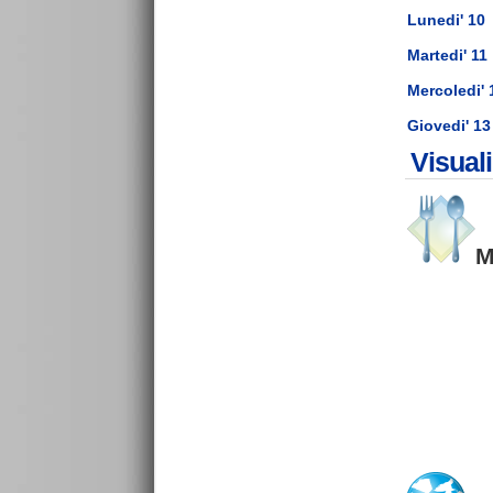
Lunedi' 10
Martedi' 11
Mercoledi' 
Giovedi' 13
Visual
M