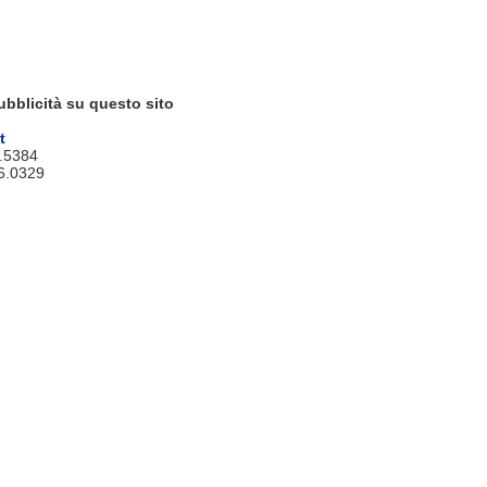
ubblicità su questo sito
t
9.5384
6.0329