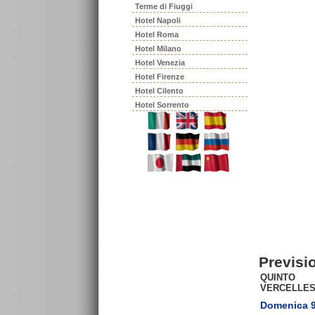
Terme di Fiuggi
Hotel Napoli
Hotel Roma
Hotel Milano
Hotel Venezia
Hotel Firenze
Hotel Cilento
Hotel Sorrento
Previsi
QUINTO
VERCELLE
Domenica 