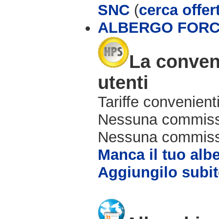
SNC
(
cerca offer
ALBERGO FOR
La conveni
utenti
Tariffe convenienti
Nessuna commissi
Nessuna commissio
Manca il tuo alb
Aggiungilo subit