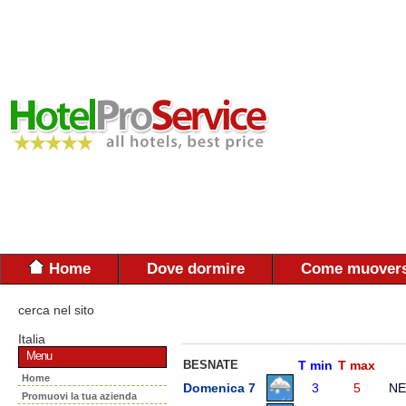
Home
Dove dormire
Come muovers
cerca nel sito
Italia
Menu
BESNATE
T min
T max
Home
Domenica 7
3
5
NE
Promuovi la tua azienda