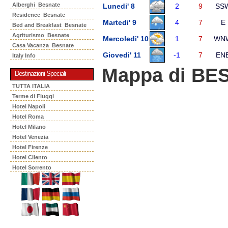
Alberghi Besnate
Lunedi' 8
2
9
SS
Residence Besnate
Martedi' 9
4
7
E
Bed and Breakfast Besnate
Agriturismo Besnate
Mercoledi' 10
1
7
WN
Casa Vacanza Besnate
Giovedi' 11
-1
7
EN
Italy Info
Mappa di BE
Destinazioni Speciali
TUTTA ITALIA
Terme di Fiuggi
Hotel Napoli
Hotel Roma
Hotel Milano
Hotel Venezia
Hotel Firenze
Hotel Cilento
Hotel Sorrento