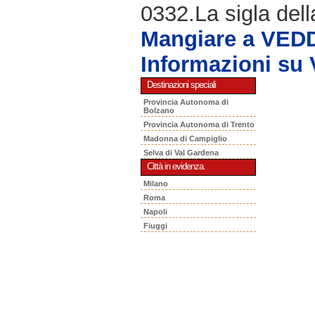
0332.La sigla dell
Mangiare a VE
Informazioni s
Destinazioni speciali
Provincia Autonoma di
Bolzano
Provincia Autonoma di Trento
Madonna di Campiglio
Selva di Val Gardena
Città in evidenza.
Milano
Roma
Napoli
Fiuggi