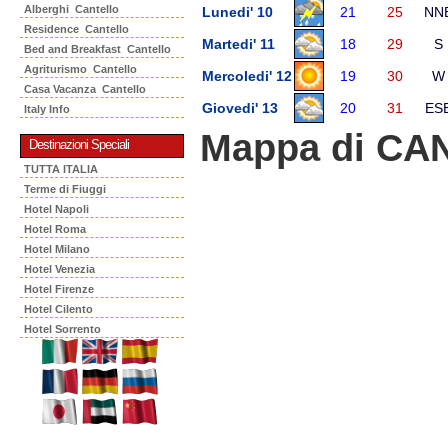
Alberghi Cantello
Lunedi' 10
21
25
NN
Residence Cantello
Martedi' 11
18
29
S
Bed and Breakfast Cantello
Agriturismo Cantello
Mercoledi' 12
19
30
W
Casa Vacanza Cantello
Giovedi' 13
20
31
ES
Italy Info
Mappa di CA
Destinazioni Speciali
TUTTA ITALIA
Terme di Fiuggi
Hotel Napoli
Hotel Roma
Hotel Milano
Hotel Venezia
Hotel Firenze
Hotel Cilento
Hotel Sorrento