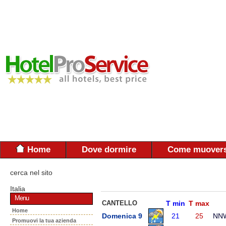
Home
Dove dormire
Come muovers
cerca nel sito
Italia
Menu
CANTELLO
T min
T max
Home
Domenica 9
21
25
NN
Promuovi la tua azienda