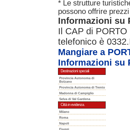
* Le strutture turisti
possono offrire prezzi 
Informazioni s
Il CAP di PORTO 
telefonico è 0332.
Mangiare a PO
Informazioni s
Destinazioni speciali
Provincia Autonoma di
Bolzano
Provincia Autonoma di Trento
Madonna di Campiglio
Selva di Val Gardena
Città in evidenza.
Milano
Roma
Napoli
Fiuggi