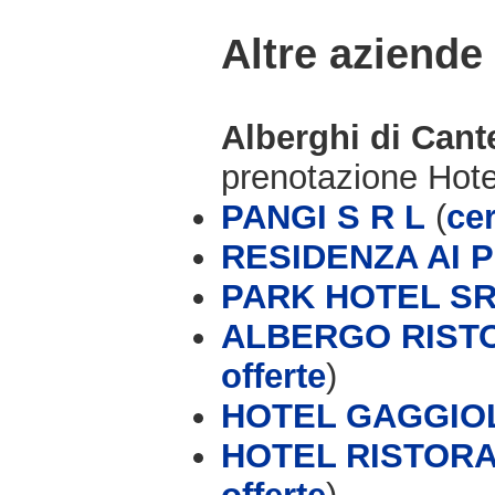
Altre aziende
Alberghi di Cant
prenotazione Hot
PANGI S R L
(
cer
RESIDENZA AI P
PARK HOTEL S
ALBERGO RIST
offerte
)
HOTEL GAGGIO
HOTEL RISTORA