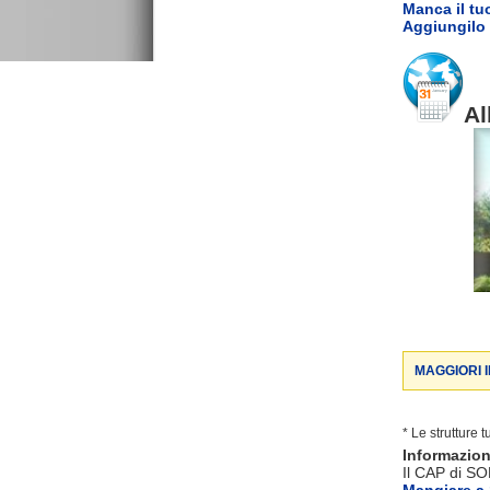
Manca il tu
Aggiungilo 
Al
MAGGIORI 
* Le strutture 
Informazio
Il CAP di SO
Mangiare 