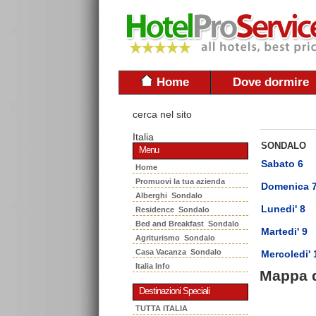
Home
Dove dormire
cerca nel sito
Italia
SONDALO
Menu
Sabato 6
Home
Promuovi la tua azienda
Domenica 
Alberghi Sondalo
Lunedi' 8
Residence Sondalo
Bed and Breakfast Sondalo
Martedi' 9
Agriturismo Sondalo
Casa Vacanza Sondalo
Mercoledi' 
Italia Info
Mappa 
Destinazioni Speciali
TUTTA ITALIA