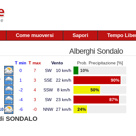
Come muoversi
Sapori
Tempo Libe
Alberghi Sondalo
T min
T max
Vento
Prob. Precipitazione [%]
0
7
SW
10 km/h
10%
7
1
3
SSE
22 km/h
90%
-2
4
SSW
8 km/h
50%
-4
3
SW
23 km/h
87%
10
-6
-0
NNW
27 km/h
24%
di SONDALO