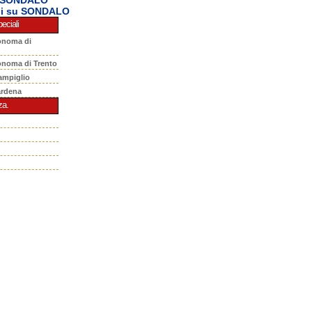
ni su SONDALO
eciali
onoma di
onoma di Trento
ampiglio
ardena
za.