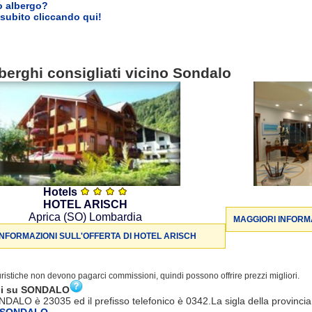
o albergo?
subito cliccando qui!
berghi consigliati vicino Sondalo
Hotels
HOTEL ARISCH
Aprica (SO) Lombardia
MAGGIORI INFORMA
INFORMAZIONI SULL'OFFERTA DI HOTEL ARISCH
turistiche non devono pagarci commissioni, quindi possono offrire prezzi migliori.
ni su SONDALO
NDALO è 23035 ed il prefisso telefonico è 0342.La sigla della provinci
a SONDALO