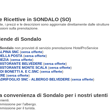
re Ricettive in SONDALO (SO)
rte, i prezzi e le descrizioni sono aggiornate direttamente dalle struttu
ioni sulla prenotazione.
ziende di
Sondalo
i Sondalo
non provvisti di servizio prenotazione HotelProService
LPINA SNC
(
cerca offerte
)
DELLA POSTA
(
cerca offerte
)
REZIA
(
cerca offerte
)
RISTORANTE BELVEDERE
(
cerca offerte
)
RISTORANTE MONTE SCALA
(
cerca offerte
)
DI BONETTI A. E C.SNC
(
cerca offerte
)
RRE
(
cerca offerte
)
DRIFOGLIO SNC - ALBERGO BELVEDERE
(
cerca offerte
)
a convenienza di Sondalo per i nostri utenti
nienti.
missione per l'albergo.
issione per il turista.