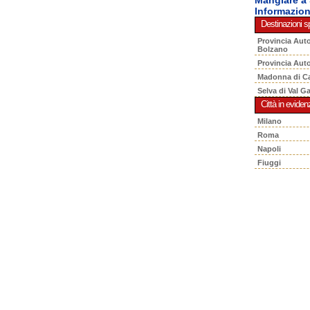
Informazio
Destinazioni sp
Provincia Aut
Bolzano
Provincia Aut
Madonna di C
Selva di Val G
Città in eviden
Milano
Roma
Napoli
Fiuggi