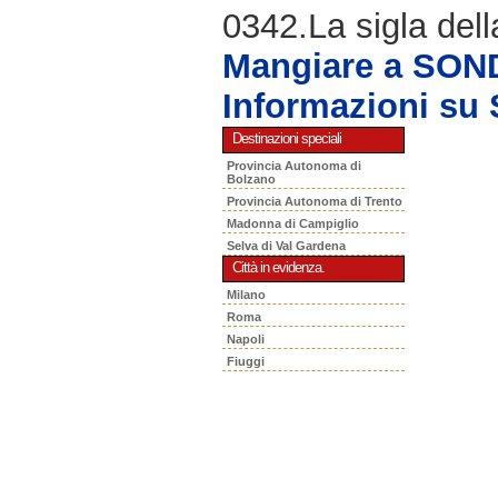
0342.La sigla dell
Mangiare a SON
Informazioni s
Destinazioni speciali
Provincia Autonoma di
Bolzano
Provincia Autonoma di Trento
Madonna di Campiglio
Selva di Val Gardena
Città in evidenza.
Milano
Roma
Napoli
Fiuggi