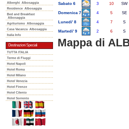
Alberghi Albosaggia
Sabato 6
3
10
SW
Residence Albosaggia
Domenica 7
4
5
SE
Bed and Breakfast
Albosaggia
Lunedi' 8
4
7
S
Agriturismo Albosaggia
Casa Vacanza Albosaggia
Martedi' 9
2
6
S
Italia Info
Mappa di A
Destinazioni Speciali
TUTTA ITALIA
Terme di Fiuggi
Hotel Napoli
Hotel Roma
Hotel Milano
Hotel Venezia
Hotel Firenze
Hotel Cilento
Hotel Sorrento