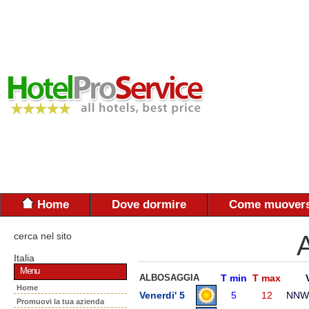
Home
Dove dormire
Come muovers
cerca nel sito
A
Italia
Menu
ALBOSAGGIA
T min
T max
Home
Venerdi' 5
5
12
NNW
Promuovi la tua azienda