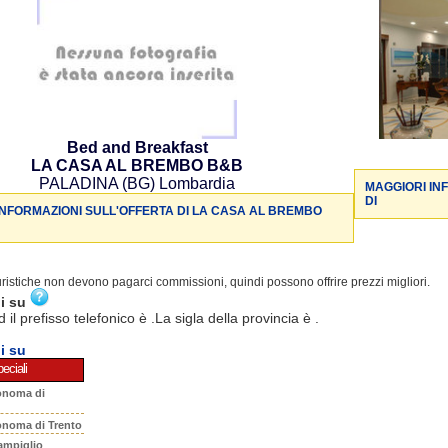
Bed and Breakfast
LA CASA AL BREMBO B&B
PALADINA (BG) Lombardia
MAGGIORI IN
DI
INFORMAZIONI SULL'OFFERTA DI LA CASA AL BREMBO
turistiche non devono pagarci commissioni, quindi possono offrire prezzi migliori.
ni su
d il prefisso telefonico è .La sigla della provincia è .
i su
eciali
onoma di
onoma di Trento
ampiglio