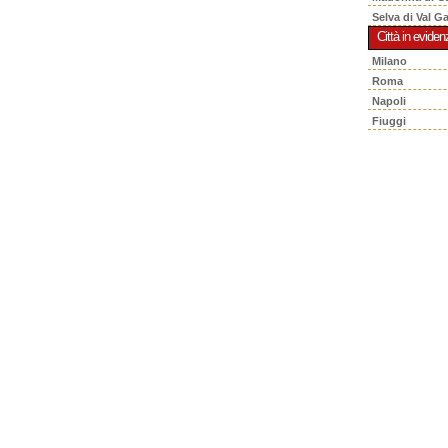
Selva di Val G
Città in eviden
Milano
Roma
Napoli
Fiuggi