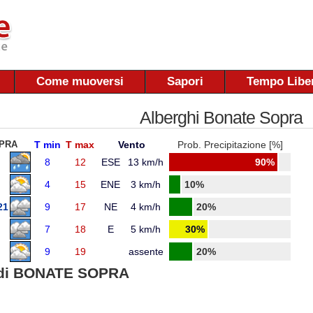
Come muoversi
Sapori
Tempo Libe
Alberghi Bonate Sopra
PRA
T min
T max
Vento
Prob. Precipitazione [%]
8
12
ESE
13 km/h
90%
4
15
ENE
3 km/h
10%
21
9
17
NE
4 km/h
20%
7
18
E
5 km/h
30%
9
19
assente
20%
di BONATE SOPRA