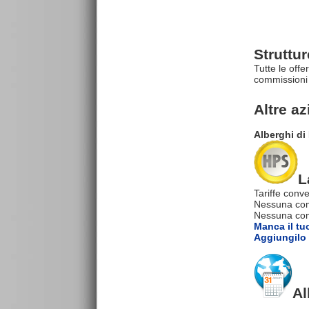
Struttu
Tutte le offe
commissioni 
Altre a
Alberghi d
L
Tariffe conve
Nessuna com
Nessuna comm
Manca il tu
Aggiungilo 
Al