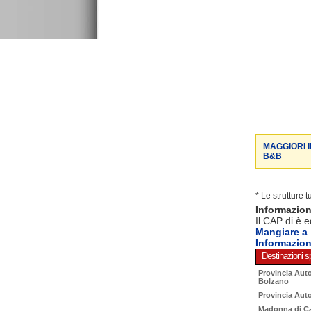
MAGGIORI 
B&B
* Le strutture 
Informazio
Il CAP di è e
Mangiare a
Informazion
Destinazioni sp
Provincia Aut
Bolzano
Provincia Aut
Madonna di C