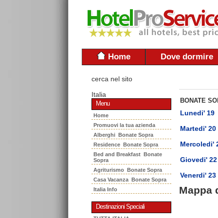
Home
Dove dormire
cerca nel sito
Italia
BONATE SO
Menu
Lunedi' 19
Home
Promuovi la tua azienda
Martedi' 20
Alberghi Bonate Sopra
Mercoledi' 
Residence Bonate Sopra
Bed and Breakfast Bonate
Giovedi' 22
Sopra
Agriturismo Bonate Sopra
Venerdi' 23
Casa Vacanza Bonate Sopra
Mappa 
Italia Info
Destinazioni Speciali