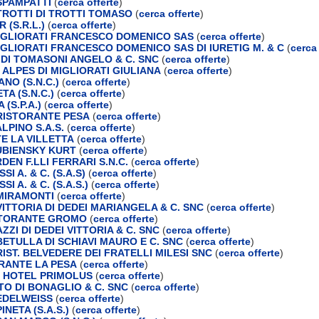
SPAMPATTI
(
cerca offerte
)
ROTTI DI TROTTI TOMASO
(
cerca offerte
)
(S.R.L.)
(
cerca offerte
)
MIGLIORATI FRANCESCO DOMENICO SAS
(
cerca offerte
)
IGLIORATI FRANCESCO DOMENICO SAS DI IURETIG M. & C
(
cerca 
DI TOMASONI ANGELO & C. SNC
(
cerca offerte
)
 ALPES DI MIGLIORATI GIULIANA
(
cerca offerte
)
NO (S.N.C.)
(
cerca offerte
)
TA (S.N.C.)
(
cerca offerte
)
(S.P.A.)
(
cerca offerte
)
RISTORANTE PESA
(
cerca offerte
)
LPINO S.A.S.
(
cerca offerte
)
E LA VILLETTA
(
cerca offerte
)
DUBIENSKY KURT
(
cerca offerte
)
EN F.LLI FERRARI S.N.C.
(
cerca offerte
)
SI A. & C. (S.A.S)
(
cerca offerte
)
SI A. & C. (S.A.S.)
(
cerca offerte
)
MIRAMONTI
(
cerca offerte
)
ITTORIA DI DEDEI MARIANGELA & C. SNC
(
cerca offerte
)
STORANTE GROMO
(
cerca offerte
)
ZZI DI DEDEI VITTORIA & C. SNC
(
cerca offerte
)
ETULLA DI SCHIAVI MAURO E C. SNC
(
cerca offerte
)
IST. BELVEDERE DEI FRATELLI MILESI SNC
(
cerca offerte
)
RANTE LA PESA
(
cerca offerte
)
 HOTEL PRIMOLUS
(
cerca offerte
)
TO DI BONAGLIO & C. SNC
(
cerca offerte
)
EDELWEISS
(
cerca offerte
)
NETA (S.A.S.)
(
cerca offerte
)