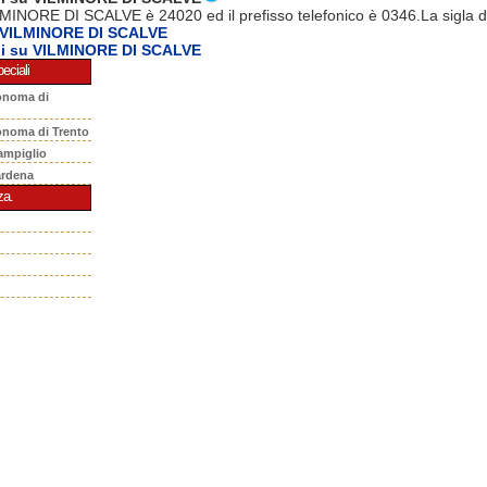
LMINORE DI SCALVE è 24020 ed il prefisso telefonico è 0346.La sigla d
 VILMINORE DI SCALVE
ni su VILMINORE DI SCALVE
eciali
onoma di
onoma di Trento
ampiglio
ardena
za.