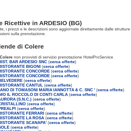
re Ricettive in ARDESIO (BG)
rte, i prezzi e le descrizioni sono aggiornate direttamente dalle struttur
ioni sulla prenotazione.
ziende di
Colere
 Colere
non provvisti di servizio prenotazione HotelProService
IST. BAR ARDESIO SNC
(
cerca offerte
)
ISTORANTE BIGONI
(
cerca offerte
)
RISTORANTE CONCORDE
(
cerca offerte
)
RISTORANTE CONCORDE
(
cerca offerte
)
BELVEDERE
(
cerca offerte
)
RISTORANTE CANTUL
(
cerca offerte
)
ANO DI TOMASONI MARIA IANNOTTA & C. SNC '
(
cerca offerte
)
MO IL ROCCOLO DI CONTI CARLA
(
cerca offerte
)
URORA (S.N.C.)
(
cerca offerte
)
RISTALLINO
(
cerca offerte
)
PREALPI
(
cerca offerte
)
ISTORANTE FERRARI
(
cerca offerte
)
ISTORANTE LA ROSA
(
cerca offerte
)
ISTORANTE SCANAPA'
(
cerca offerte
)
SOLE
(
cerca offerte
)