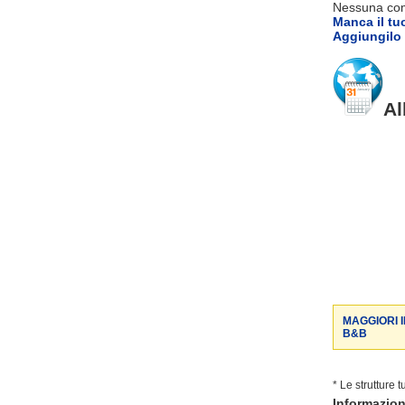
Nessuna comm
Manca il tu
Aggiungilo 
Al
MAGGIORI 
B&B
* Le strutture 
Informazio