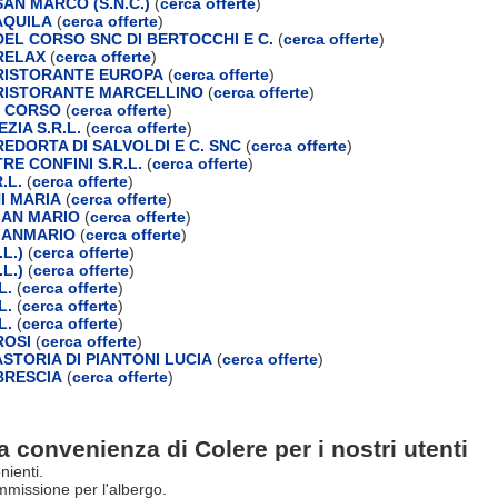
AN MARCO (S.N.C.)
(
cerca offerte
)
AQUILA
(
cerca offerte
)
EL CORSO SNC DI BERTOCCHI E C.
(
cerca offerte
)
RELAX
(
cerca offerte
)
RISTORANTE EUROPA
(
cerca offerte
)
RISTORANTE MARCELLINO
(
cerca offerte
)
L CORSO
(
cerca offerte
)
ZIA S.R.L.
(
cerca offerte
)
EDORTA DI SALVOLDI E C. SNC
(
cerca offerte
)
E CONFINI S.R.L.
(
cerca offerte
)
.L.
(
cerca offerte
)
I MARIA
(
cerca offerte
)
IAN MARIO
(
cerca offerte
)
IANMARIO
(
cerca offerte
)
L.)
(
cerca offerte
)
L.)
(
cerca offerte
)
L.
(
cerca offerte
)
L.
(
cerca offerte
)
L.
(
cerca offerte
)
ROSI
(
cerca offerte
)
STORIA DI PIANTONI LUCIA
(
cerca offerte
)
BRESCIA
(
cerca offerte
)
a convenienza di Colere per i nostri utenti
nienti.
missione per l'albergo.