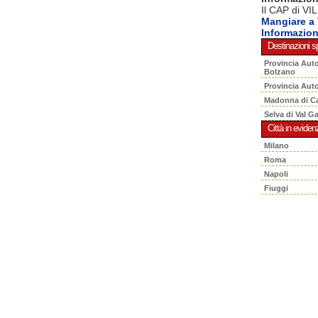
Il CAP di VI
Mangiare a
Informazio
Destinazioni sp
Provincia Aut
Bolzano
Provincia Aut
Madonna di C
Selva di Val G
Città in eviden
Milano
Roma
Napoli
Fiuggi