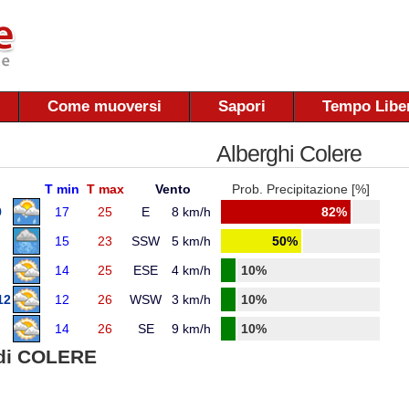
Come muoversi
Sapori
Tempo Libe
Alberghi Colere
T min
T max
Vento
Prob. Precipitazione [%]
9
17
25
E
8 km/h
82%
15
23
SSW
5 km/h
50%
14
25
ESE
4 km/h
10%
12
12
26
WSW
3 km/h
10%
14
26
SE
9 km/h
10%
di COLERE