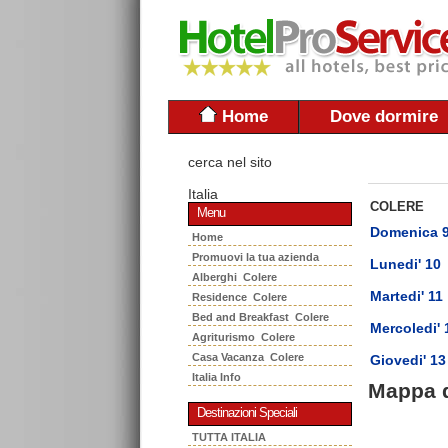
Home
Dove dormire
cerca nel sito
Italia
COLERE
Menu
Domenica 
Home
Promuovi la tua azienda
Lunedi' 10
Alberghi Colere
Martedi' 11
Residence Colere
Bed and Breakfast Colere
Mercoledi' 
Agriturismo Colere
Casa Vacanza Colere
Giovedi' 13
Italia Info
Mappa 
Destinazioni Speciali
TUTTA ITALIA