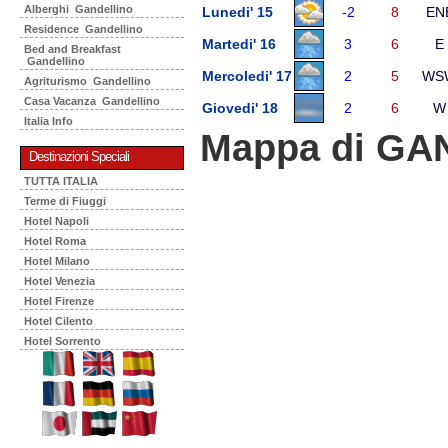
Alberghi Gandellino
Lunedi' 15
-2
8
EN
Residence Gandellino
Martedi' 16
3
6
E
Bed and Breakfast
Gandellino
Mercoledi' 17
2
5
WS
Agriturismo Gandellino
Casa Vacanza Gandellino
Giovedi' 18
2
6
W
Italia Info
Mappa di GA
Destinazioni Speciali
TUTTA ITALIA
Terme di Fiuggi
Hotel Napoli
Hotel Roma
Hotel Milano
Hotel Venezia
Hotel Firenze
Hotel Cilento
Hotel Sorrento