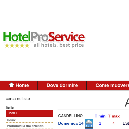
Home
Dove dormire
Come muovers
cerca nel sito
Italia
Menu
GANDELLINO
T min
T max
Home
Domenica 14
1
4
ES
Promuovi la tua azienda