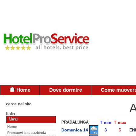
Home
Dove dormire
Come muovers
cerca nel sito
A
Italia
Menu
PRADALUNGA
T min
T max
Home
Domenica 14
3
5
EN
Promuovi la tua azienda