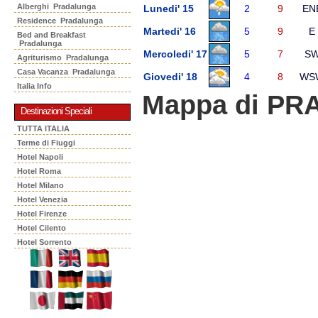
Alberghi Pradalunga
Lunedi' 15
2
9
EN
Residence Pradalunga
Martedi' 16
5
9
E
Bed and Breakfast
Pradalunga
Mercoledi' 17
5
7
S
Agriturismo Pradalunga
Casa Vacanza Pradalunga
Giovedi' 18
4
8
WS
Italia Info
Mappa di P
Destinazioni Speciali
TUTTA ITALIA
Terme di Fiuggi
Hotel Napoli
Hotel Roma
Hotel Milano
Hotel Venezia
Hotel Firenze
Hotel Cilento
Hotel Sorrento