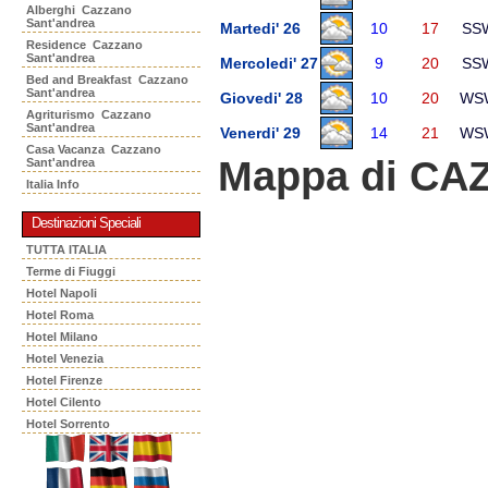
Alberghi Cazzano
Sant'andrea
Martedi' 26
10
17
SS
Residence Cazzano
Sant'andrea
Mercoledi' 27
9
20
SS
Bed and Breakfast Cazzano
Sant'andrea
Giovedi' 28
10
20
WS
Agriturismo Cazzano
Sant'andrea
Venerdi' 29
14
21
WS
Casa Vacanza Cazzano
Mappa di C
Sant'andrea
Italia Info
Destinazioni Speciali
TUTTA ITALIA
Terme di Fiuggi
Hotel Napoli
Hotel Roma
Hotel Milano
Hotel Venezia
Hotel Firenze
Hotel Cilento
Hotel Sorrento