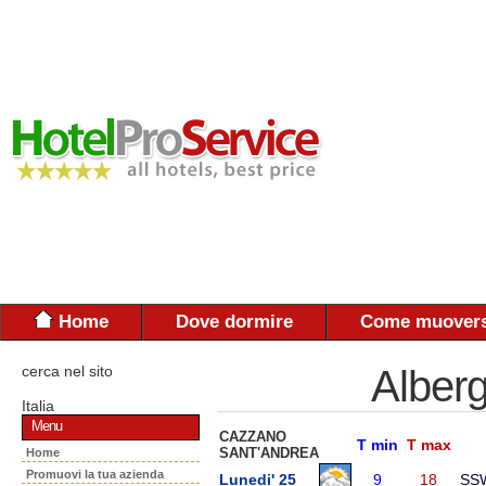
Home
Dove dormire
Come muovers
cerca nel sito
Alber
Italia
Menu
CAZZANO
T min
T max
SANT'ANDREA
Home
Promuovi la tua azienda
Lunedi' 25
9
18
SS