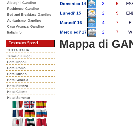
Alberghi Gandino
Domenica 14
3
5
ES
Residence Gandino
Lunedi' 15
2
9
EN
Bed and Breakfast Gandino
Agriturismo Gandino
Martedi' 16
4
7
E
Casa Vacanza Gandino
Mercoledi' 17
2
7
W
Italia Info
Mappa di GA
Destinazioni Speciali
TUTTA ITALIA
Terme di Fiuggi
Hotel Napoli
Hotel Roma
Hotel Milano
Hotel Venezia
Hotel Firenze
Hotel Cilento
Hotel Sorrento