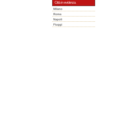
Città in evidenza.
Milano
Roma
Napoli
Fiuggi