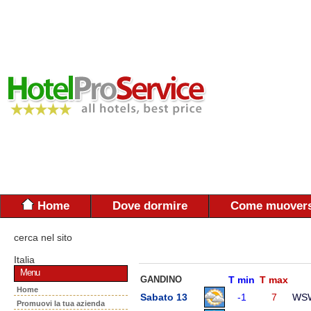
Home
Dove dormire
Come muovers
cerca nel sito
Italia
Menu
GANDINO
T min
T max
Home
Sabato 13
-1
7
WS
Promuovi la tua azienda