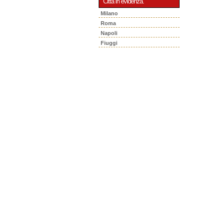
Città in evidenza.
Milano
Roma
Napoli
Fiuggi