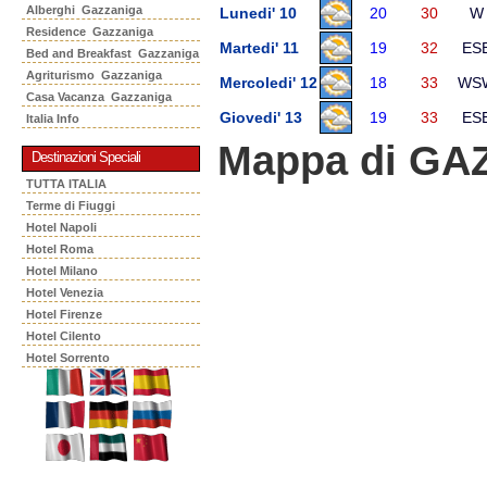
Alberghi Gazzaniga
Lunedi' 10
20
30
W
Residence Gazzaniga
Martedi' 11
19
32
ES
Bed and Breakfast Gazzaniga
Agriturismo Gazzaniga
Mercoledi' 12
18
33
WS
Casa Vacanza Gazzaniga
Giovedi' 13
19
33
ES
Italia Info
Mappa di GA
Destinazioni Speciali
TUTTA ITALIA
Terme di Fiuggi
Hotel Napoli
Hotel Roma
Hotel Milano
Hotel Venezia
Hotel Firenze
Hotel Cilento
Hotel Sorrento