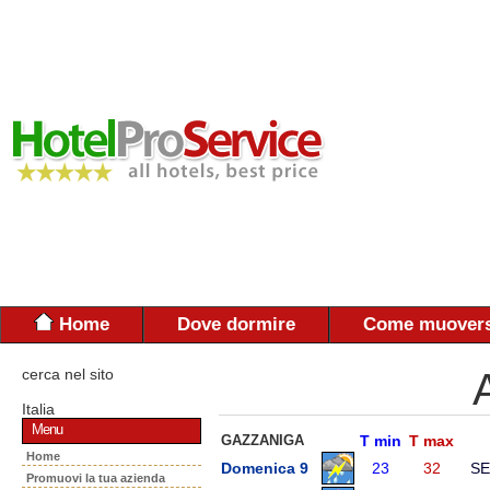
Home
Dove dormire
Come muovers
cerca nel sito
Italia
Menu
GAZZANIGA
T min
T max
Home
Domenica 9
23
32
SE
Promuovi la tua azienda