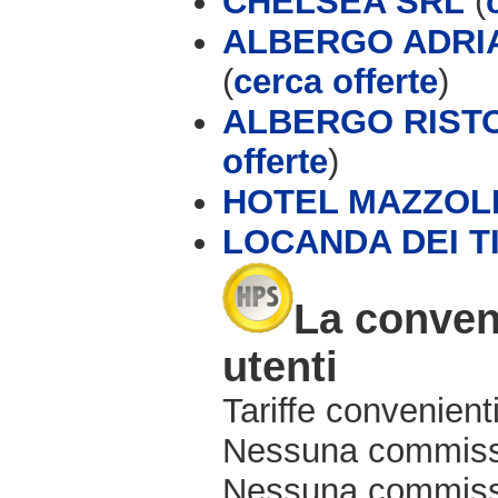
CHELSEA SRL
(
ALBERGO ADRIA
(
cerca offerte
)
ALBERGO RISTO
offerte
)
HOTEL MAZZOL
LOCANDA DEI T
La conveni
utenti
Tariffe convenienti
Nessuna commissi
Nessuna commissio