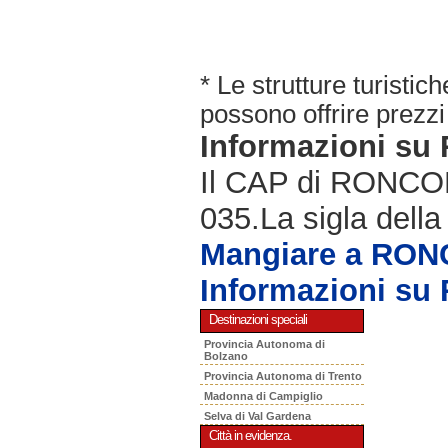
* Le strutture turisti
possono offrire prezzi 
Informazioni s
Il CAP di RONCOLA
035.La sigla della
Mangiare a RO
Informazioni s
Destinazioni speciali
Provincia Autonoma di
Bolzano
Provincia Autonoma di Trento
Madonna di Campiglio
Selva di Val Gardena
Città in evidenza.