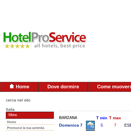
Home
Dove dormire
Come muovers
cerca nel sito
Italia
Menu
BARZANA
T min
T max
Home
Domenica 7
5
7
ES
Promuovi la tua azienda