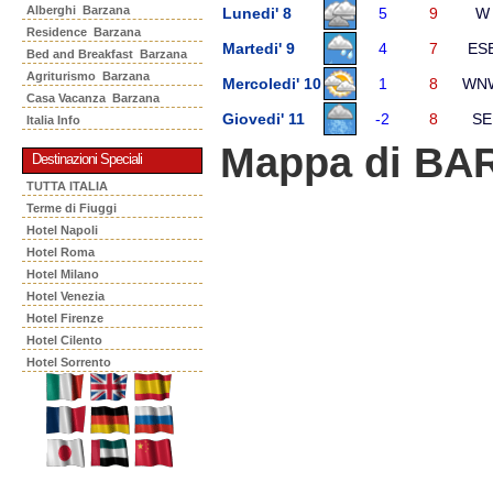
Alberghi Barzana
Lunedi' 8
5
9
W
Residence Barzana
Martedi' 9
4
7
ES
Bed and Breakfast Barzana
Agriturismo Barzana
Mercoledi' 10
1
8
WN
Casa Vacanza Barzana
Giovedi' 11
-2
8
SE
Italia Info
Mappa di B
Destinazioni Speciali
TUTTA ITALIA
Terme di Fiuggi
Hotel Napoli
Hotel Roma
Hotel Milano
Hotel Venezia
Hotel Firenze
Hotel Cilento
Hotel Sorrento