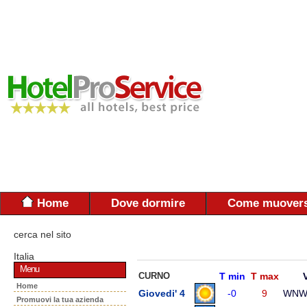
Home
Dove dormire
Come muovers
cerca nel sito
Italia
Menu
CURNO
T min
T max
Home
Giovedi' 4
-0
9
WN
Promuovi la tua azienda