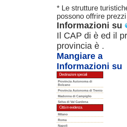
* Le strutture turisti
possono offrire prezzi 
Informazioni su
Il CAP di è ed il p
provincia è .
Mangiare a
Informazioni su
Destinazioni speciali
Provincia Autonoma di
Bolzano
Provincia Autonoma di Trento
Madonna di Campiglio
Selva di Val Gardena
Città in evidenza.
Milano
Roma
Napoli