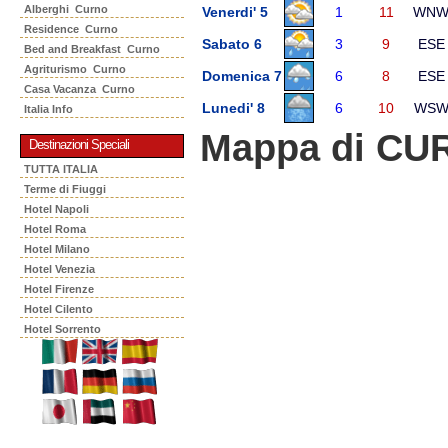
Alberghi Curno
Venerdi' 5
1
11
WN
Residence Curno
Sabato 6
3
9
ESE
Bed and Breakfast Curno
Agriturismo Curno
Domenica 7
6
8
ESE
Casa Vacanza Curno
Lunedi' 8
6
10
WS
Italia Info
Mappa di CU
Destinazioni Speciali
TUTTA ITALIA
Terme di Fiuggi
Hotel Napoli
Hotel Roma
Hotel Milano
Hotel Venezia
Hotel Firenze
Hotel Cilento
Hotel Sorrento